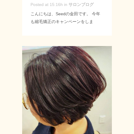
Posted at 15:16h
in
サロンブログ
こんにちは、Seedの金田です。 今年
も縮毛矯正のキャンペーンをしま
す！！ 期間は5月7日から6月30日まで
です。 全体の矯正もお得ですが前髪だ
け等のポイント矯正もお得になってお
ります♪ これから暑さや雨での湿気が
増えてくるのでオススメメニューです
☆ この機会にぜひご利用ください。 --
------------------ Seed-シード- 〒 名古
屋市緑区神の倉3-2 Tel 052-715-
9733 営業時間 9：00～19：00 定休
日 月曜・第2第3火曜日 URL:
https://seed-salon.com/ #緑区 #神の倉
#シード #美容室 #理容室 #美容師 #理
容師 #ヘアサロン #スタイリスト #カ
ット #ハーブストレート #縮毛矯正 #