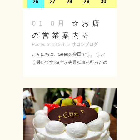
☆お店
01 8月
の営業案内☆
Posted at 18:37h
in
サロンブログ
こんにちは、Seedの金田です。 すご
く暑いですね(^^;) 先月献血へ行ったの
ですが「自分が思っている以上に水分
を取ってください」と注意されました(
´∀｀ ) 血液として水分が出て行ってい
るので余計に取らなきゃいけないんで
すね☆ 油断していました(笑) 水分補給
はしっかりとしましょう！！ さて、今
月の営業日についてですが８月の
19（月）20（火）21（水）は三連休を
取らせていただきますのでご了承いた