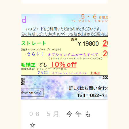
ビスを始めました 普段させていただく
シャンプーをアイスシャンプーに変更
できます☆ スーッとするシャンプーが
苦手な方はいつもどおりのシャンプー
でもできます！！ これからの時期にお
すすめのシャンプーなので是非体験し
てみてください♪ --------------------
Seed-シード- 〒 名古屋市緑区神の倉
3-2 Tel 052-715-9733 営業時間 9：
00～19：00 定休日 月曜・第2第3火
曜日 URL: https://seed-salon.com/ #
緑区 #神の倉 #シード #美容室 #理容室
#美容師 #理容師 #ヘアサロン #スタイ
リスト #カット #カラー #パーマ #トリ
ートメント #ヘッドスパ #アイスシャ
今年も
08 5月
ンプー ...
☆