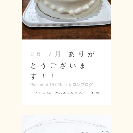
だきますよう何卒宜しくお願い致しま
す。 -------------------- Seed-シード-
〒 名古屋市緑区神の倉3-2 Tel 052-
715-9733 営業時間 9：00～19：00
定休日 月曜・第2第3火曜日 URL:
https://seed-salon.com/ #緑区 #神の倉
#シード #美容室 #理容室 #美容師 #理
ありが
26 7月
容師 #ヘアサロン #スタイリスト #カ
とうございま
ット #カラー #パーマ #トリートメン
ト #ヘッドスパ #シェービング #営業
す！！
日 #お盆休み ...
Posted at 19:02h
in
サロンブログ
こんにちは、Seedの金田です。 お店
が6年たちました！！ これだけ続けら
れるのはご来店してくださる皆様のの
おかげです！！ これからも頑張ってい
きますのでどうぞよろしくお願い致し
ます♪ -------------------- Seed-シード-