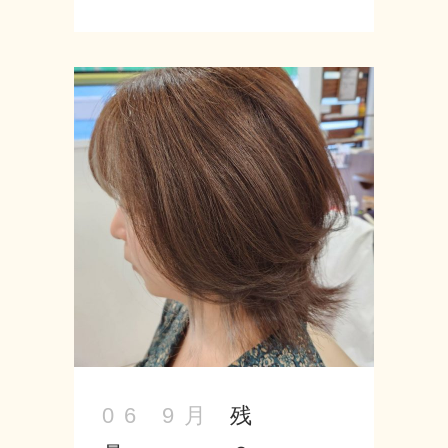
業日のお知らせです！！ カレンダーを
参考にご予約ください♪ ------------------
-- Seed-シード- 〒 名古屋市緑区神の
倉3-2 Tel 052-715-9733 営業時間
9：00～19：00 定休日 月曜・第2第3
火曜日 URL: https://seed-salon.com/
#緑区 #神の倉 #シード #美容室 #理容
室 #美容師 #理容師 #ヘアサロン #スタ
イリスト #カット #カラー #インナー
カラー #トリートメント #イメチェン
...
残
06 9月