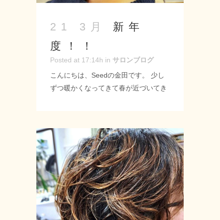
トリートメント #キャンペーン ...
新年
21 3月
度！！
Posted at 17:14h
in
サロンブログ
こんにちは、Seedの金田です。 少し
ずつ暖かくなってきて春が近づいてき
ましたね♪ 新年度や新学期の準備にぜ
ひご利用ください！！ --------------------
Seed-シード- 〒 名古屋市緑区神の倉
3-2 Tel 052-715-9733 営業時間 9：
00～19：00 定休日 月曜・第2第3火
曜日 URL: https://seed-salon.com/ #
緑区 #神の倉 #シード #美容室 #理容室
#美容師 #理容師 #ヘアサロン #スタイ
リスト #カット #パーマ #カラー #トリ
ートメント #ヘッドスパ #ハーブスト