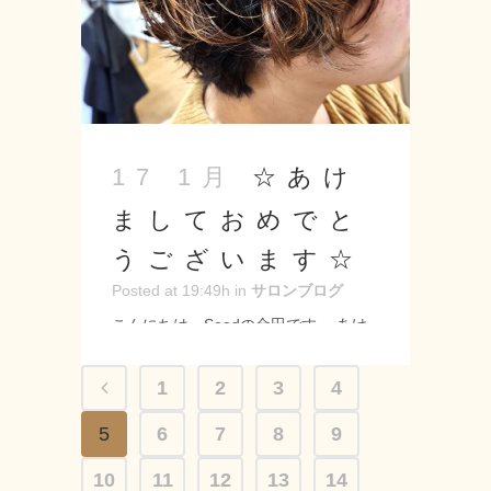
レート #縮毛矯正 ...
☆あけ
17 1月
ましておめでと
うございます☆
Posted at 19:49h
in
サロンブログ
こんにちは、Seedの金田です。 あけ
ましておめでとうございます。 今年も
よろしくお願いします！！ いきなり寒
1
2
3
4
くなってきましたね。 新年にもなった
5
6
7
8
9
のでちょっとイメチェンするのもいい
かもしれないですね♪ --------------------
10
11
12
13
14