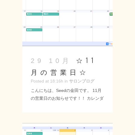
緑区 #神の倉 #シード #美容室 #理容室
#美容師 #理容師 #ヘアサロン #スタイ
リスト #カット #カラー #パーマ #トリ
ートメント #ハーブストレート #縮毛
矯正 #キャンペーン #最大20％off！！
...
☆11
29 10月
月の営業日☆
Posted at 18:16h
in
サロンブログ
こんにちは、Seedの金田です。 11月
の営業日のお知らせです！！ カレンダ
ーを参考にご予約ください♪ 11月から
12月中旬まで縮毛矯正のキャンペーン
をします！！ 最大20％Offのキャンペ
ーンなので是非ストレートを考えてい