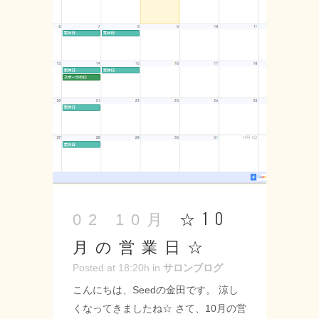
る方はご利用ください♪ ------------------
-- Seed-シード- 〒 名古屋市緑区神の
倉3-2 Tel 052-715-9733 営業時間
9：00～19：00 定休日 月曜・第2第3
火曜日 URL: https://seed-salon.com/
#緑区 #神の倉 #シード #美容室 #理容
室 #美容師 #理容師 #ヘアサロン #スタ
イリスト #カット #カラー #パーマ #ト
リートメント #ハーブストレート #縮
毛矯正 #キャンペーン ...
☆10
02 10月
月の営業日☆
Posted at 18:20h
in
サロンブログ
こんにちは、Seedの金田です。 涼し
くなってきましたね☆ さて、10月の営