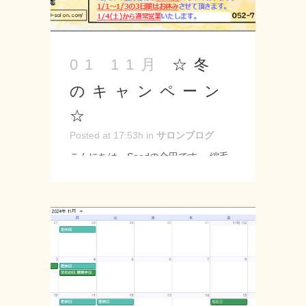
☆冬
01 11月
のキャンペーン
☆
Posted at 17:53h
in
サロンブログ
こんにちは、Seedの金田です。 縮毛
矯正のキャンペーンをします！！ 最大
20％Off！！ 期間は11/1～12/20までと
なっておりますので都合が合えば是非
ご利用ください♪ --------------------
Seed-シード- 〒 名古屋市緑区神の倉
3-2 Tel 052-715-9733 営業時間 9：
00～19：00 定休日 月曜・第2第3火
曜日 URL: https://seed-salon.com/ #