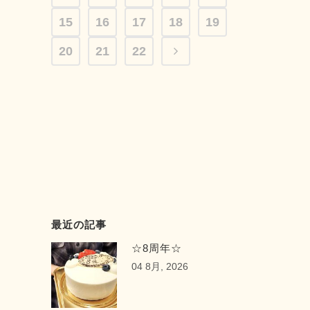
Seed-シード- 〒 名古屋市緑区神の倉
15
3-2 Tel 052-715-9733 営業時間 9：
16
17
18
19
00～19：00 定休日 月曜・第2第3火
20
21
22
曜日 URL: https://seed-salon.com/ #
緑区 #神の倉 #シード #美容室 #理容室
#美容師 #理容師 #ヘアサロン #スタイ
リスト #カット #カラー #パーマ #デジ
タルパーマ #トリートメント ...
最近の記事
☆8周年☆
04 8月, 2026