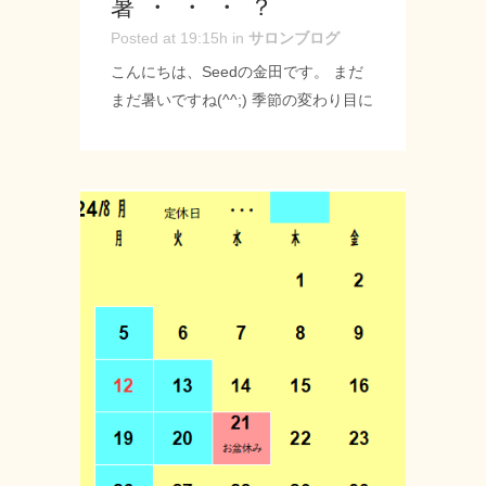
暑・・・？
Posted at 19:15h
in
サロンブログ
こんにちは、Seedの金田です。 まだ
まだ暑いですね(^^;) 季節の変わり目に
なってきましたがカラーなどでイメチ
ェンとかどうでしょうか？ インナーカ
ラーとかも楽しいですね♪ 相談などが
あればお気軽にお問い合わせください
☆ -------------------- Seed-シード- 〒
名古屋市緑区神の倉3-2 Tel 052-715-
9733 営業時間 9：00～19：00 定休
日 月曜・第2第3火曜日 URL:
https://seed-salon.com/ #緑区 #神の倉
#シード #美容室 #理容室 #美容師 #理
容師 #ヘアサロン #スタイリスト #カ
ット #カラー #インナーカラー #トリ
ートメント #イメチェン ...