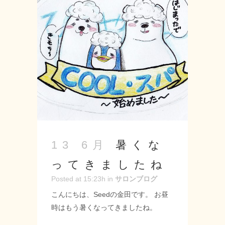
〒 名古屋市緑区神の倉3-2 Tel 052-
715-9733 営業時間 9：00～19：00
定休日 月曜・第2第3火曜日 URL:
https://seed-salon.com/ #緑区 #神の倉
#シード #美容室 #理容室 #美容師 #理
容師 #ヘアサロン #スタイリスト #カ
ット #カラー #パーマ #トリートメン
ト #6周年 #ありがとうございます！！
...
暑くな
13 6月
ってきましたね
Posted at 15:23h
in
サロンブログ
こんにちは、Seedの金田です。 お昼
時はもう暑くなってきましたね。
Seedではアイスシャンプーの体験サー