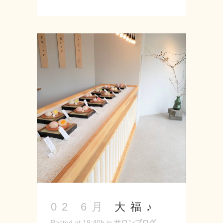
下がったりもしますが、気の持ちよう
で楽しくもなるから楽しいことを見つ
けられるといいですね♪ ちなみに先日
差仕入れをいただいたのでとてもテン
ションが上がっております！！ あり
がとうございます！！ 単純ですね 笑
ピネードのプチモンブラン☆ 食べやす
く分かれていたのですが、それが災い
したのかぺろりと平らげてしまいまし
た（いつも通り） --------------------
Seed-シード- 〒 名古屋市緑区神の倉
3-2 Tel 052-715-9733 営業時間 9：
00～19：00 定休日 月曜・第2第3火
曜日 ホームページURL: https://seed-
salon.com/ instagram：
https://www.instagram.com/hair_salon_seed/
大福♪
02 6月
Facebook：
Posted at 19:40h
in
サロンブログ