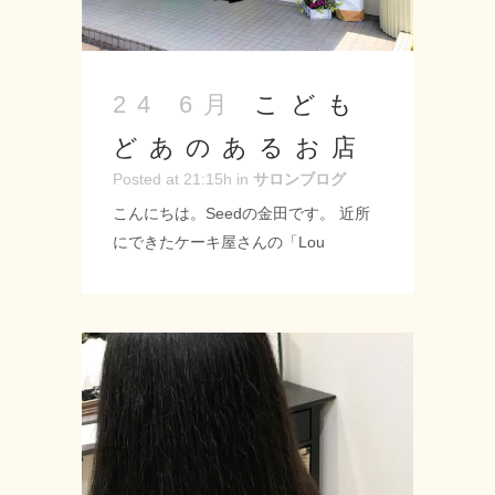
こども
24 6月
どあのあるお店
Posted at 21:15h
in
サロンブログ
こんにちは。Seedの金田です。 近所
にできたケーキ屋さんの「Lou
Loutte（ルルット）」さんに行ってき
ました！！ 入り口がもうカワイイ( ´艸
｀) 「こどもどあ」を入った先のキッ
ズスペースもカワイイ( ´艸｀) ケーキ
もカワイイ( ´艸｀) カワイイ尽くめの
お店でした♪ -------------------- Seed-シ
ード- 〒 名古屋市緑区神の倉3-2
Tel 052-715-9733 営業時間 9：00