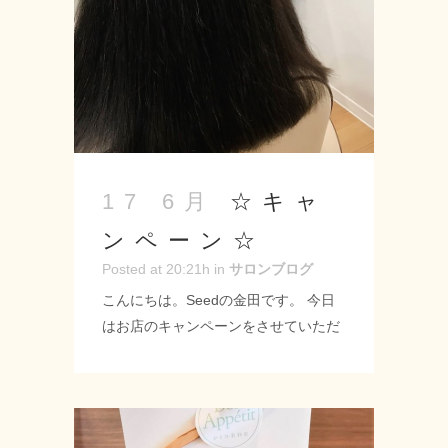
～19：00 定休日 月曜・第2第3火曜
日 URL: https://seed-salon.com/ #緑
区 #神の倉 #シード #美容師 #理容師 #
床屋 #スタイリスト #カット #デジタ
ルパーマ #Lou Loutte #ルルット #こど
もどあ #ケーキ ...
☆キャ
17 6月
ンペーン☆
Posted at 20:21h
in
サロンブログ
こんにちは。Seedの金田です。 今日
はお店のキャンペーンをさせていただ
きます！！ 2020年の7月末までハーブ
ストレートを-20％の価格でさせてい
ただきます！！ カット+ハーブストレ
ート￥19800→￥15840 ハーブストレ