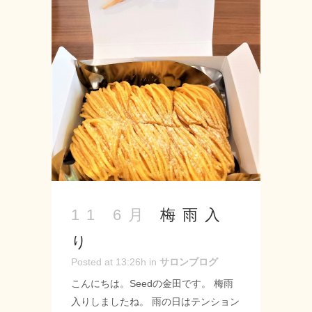
ート+シャンプー&ブロー
￥17050→￥13640 詳細はお電話でも
受け付けておりますのでお気軽にお電
話ください♪ 汗や湿気が気になる季節
になってきたので是非ご利用ください
☆ -------------------- Seed-シード- 〒
名古屋市緑区神の倉3-2 Tel 052-715-
9733 営業時間 9：00～19：00 定休
日 月曜・第2第3火曜日 URL:
https://seed-salon.com/ #緑区 #神の倉
#シード #美容院 #美容室 #床屋 #ヘア
サロン #スタイリスト #カット #縮毛
梅雨入
11 6月
矯正 #ハーブストレート #20％オフ #
り
キャンペーン ...
Posted at 13:26h
in
サロンブログ
こんにちは。Seedの金田です。 梅雨
入りしましたね。 雨の日はテンション