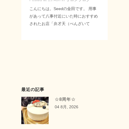
https://www.facebook.com/seedhairsalon/
こんにちは。Seedの金田です。 用事
#緑区 #神の倉 #シード #seed #美容師
があって八事付近にいた時におすすめ
#理容師 #床屋 #スタイリスト #カット
されたお店「弁才天（べんざいて
#シェービング #トリートメント #差し
ん）」に行ってきました！！ お店自体
入れ #ピネード #プチモンブラン ...
もすごく気を遣ってくださって一組ず
つの入店でした。 沢山の種類のフルー
ツ大福にテンションが上がったのです
が、食べられる量の限界があるのでと
りあえず3つ♪ フルーツがジューシーで
皮もすごく美味しかったです☆ 他の種
類も食べてみたくなりました( ´艸｀) --
最近の記事
------------------ Seed-シード- 〒 名古
屋市緑区神の倉3-2 Tel 052-715-
☆8周年☆
9733 営業時間 9：00～19：00 定休
04 8月, 2026
日 月曜・第2第3火曜日 URL:
https://seed-salon.com/ #緑区 #神の倉
#シード #美容院 #美容室 #床屋 #ヘア