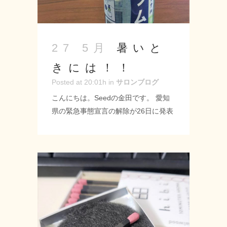
暑いと
27 5月
きには！！
Posted at 20:01h
in
サロンブログ
こんにちは。Seedの金田です。 愛知
県の緊急事態宣言の解除が26日に発表
されました。 段階的にはなりそうです
が周辺が活気づいてくれるのは嬉しい
ですね。 ただ、ここで気を緩めずにま
だまだコロナ対策をしっかりしていき
たいと思います！！ それにしても熱く
なってきましたね(^^;) そんな時期に素
敵な差し入れをいただきました！！あ
りがとうございます♪ --------------------