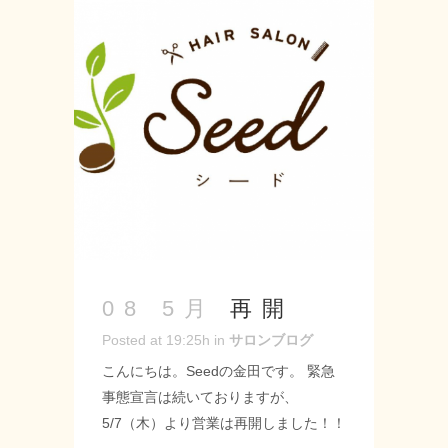
ています☆ -------------------- Seed-シー
ド- 〒 名古屋市緑区神の倉3-2 Tel
052-715-9733 営業時間 9：00～
19：00 定休日 月曜・第2第3火曜日
URL: https://seed-salon.com/ #緑区
#神の倉 #シード #美容師 #理容師 #ス
タイリスト #ヘアサロン #カット #パ
ーマ #ステイホーム #お香 ...
再開
08 5月
Posted at 19:25h
in
サロンブログ
こんにちは。Seedの金田です。 緊急
事態宣言は続いておりますが、
5/7（木）より営業は再開しました！！