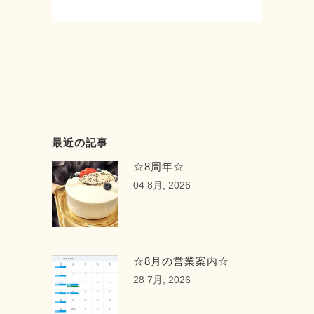
まだまだ我慢の時間が続きますが一緒
に頑張っていきましょう♪ お休みの
間、僕は「普段できないことをしよ
う」ということで部屋の大掃除&模様
替えと控えていたニンニクが入った食
べ物 を食べまくりました 笑 営業日
までには大丈夫なようにしたので臭く
はないはずです・・・(^^;) --------------
最近の記事
------ Seed-シード- 〒 名古屋市緑区
神の倉3-2 Tel 052-715-9733 営業時
☆8周年☆
間 9：00～19：00 定休日 月曜・第
04 8月, 2026
2第3火曜日 URL: https://seed-
salon.com/ #緑区 #神の倉 #シード #美
容師 #理容師 #スタイリスト #ヘアサ
ロン #カット #ノーズワックス #営業
☆8月の営業案内☆
開始 #新型コロナウィルス #緊急事態
28 7月, 2026
宣言 ...