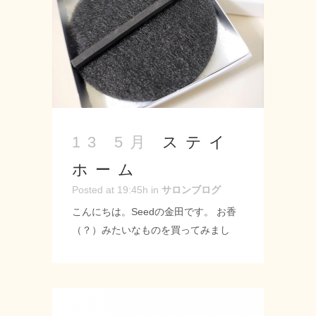
Seed-シード- 〒 名古屋市緑区神の倉
3-2 Tel 052-715-9733 営業時間 9：
00～19：00 定休日 月曜・第2第3火
曜日 URL: https://seed-salon.com/ #
緑区 #神の倉 #シード #美容室 #床屋 #
スタイリスト #ヘアサロン #カット #
カラー #緊急事態宣言の解除 #ラムネ
...
ステイ
13 5月
ホーム
Posted at 19:45h
in
サロンブログ
こんにちは。Seedの金田です。 お香
（？）みたいなものを買ってみまし
た！！ 外出を控えているなか、室内で
楽しめるものを探していたら見つけま
した♪ マッチの軸の部分から香りが出
て火もすぐに消えるので安全に楽しめ