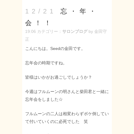
忘・年・
12/21
会！！
19:06
カテゴリー：
サロンブログ
by 金田守
正
こんにちは。Seedの金田です。
忘年会の時期ですね。
皆様はいかがお過ごしでしょうか？
今週はフルムーンの明さんと柴田君と一緒に
忘年会をしました☆
フルムーンの二人は相変わらずボケ倒してい
て付いていくのに必死でした 笑